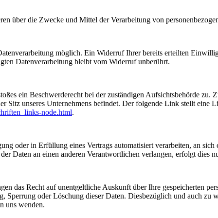
nderen über die Zwecke und Mittel der Verarbeitung von personenbezog
tenverarbeitung möglich. Ein Widerruf Ihrer bereits erteilten Einwilli
lgten Datenverarbeitung bleibt vom Widerruf unberührt.
rstoßes ein Beschwerderecht bei der zuständigen Aufsichtsbehörde zu. 
er Sitz unseres Unternehmens befindet. Der folgende Link stellt eine 
hriften_links-node.html
.
ung oder in Erfüllung eines Vertrags automatisiert verarbeiten, an sich 
er Daten an einen anderen Verantwortlichen verlangen, erfolgt dies nur
ngen das Recht auf unentgeltliche Auskunft über Ihre gespeicherten p
ng, Sperrung oder Löschung dieser Daten. Diesbezüglich und auch zu
an uns wenden.