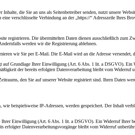
 Inhalte, die Sie an uns als Seitenbetreiber senden, nutzt unsere Web
nen eine verschlüsselte Verbindung an der „https://“ Adresszeile Ihres 
te registrieren. Die übermittelten Daten dienen ausschließlich zum Z
Andernfalls werden wir die Registrierung ablehnen.
ieren wir Sie per E-Mail. Die E-Mail wird an die Adresse versendet, 
 auf Grundlage Ihrer Einwilligung (Art. 6 Abs. 1 lit. a DSGVO). Ein Wid
ßigkeit der bereits erfolgten Datenverarbeitung bleibt vom Widerruf u
eitraums, den Sie auf unserer Website registriert sind. Ihren Daten wer
ie beispielsweise IP-Adressen, werden gespeichert. Der Inhalt verblei
rer Einwilligung (Art. 6 Abs. 1 lit. a DSGVO). Ein Widerruf Ihrer bere
its erfolgter Datenverarbeitungsvorgänge bleibt vom Widerruf unberühr