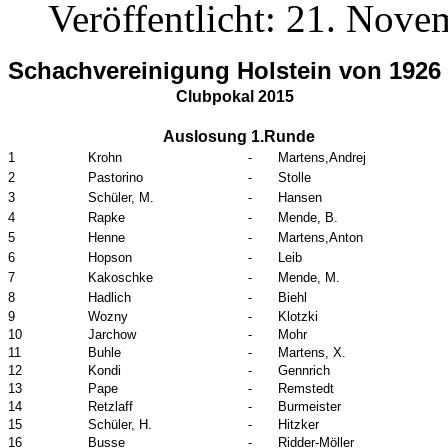
Veröffentlicht: 21. Nov
Schachvereinigung Holstein von 1926 (
Clubpokal 2015
Auslosung 1.Runde
1
Krohn
-
Martens,Andrej
2
Pastorino
-
Stolle
3
Schüler, M.
-
Hansen
4
Rapke
-
Mende, B.
5
Henne
-
Martens,Anton
6
Hopson
-
Leib
7
Kakoschke
-
Mende, M.
8
Hadlich
-
Biehl
9
Wozny
-
Klotzki
10
Jarchow
-
Mohr
11
Buhle
-
Martens, X.
12
Kondi
-
Gennrich
13
Pape
-
Remstedt
14
Retzlaff
-
Burmeister
15
Schüler, H.
-
Hitzker
16
Busse
-
Ridder-Möller