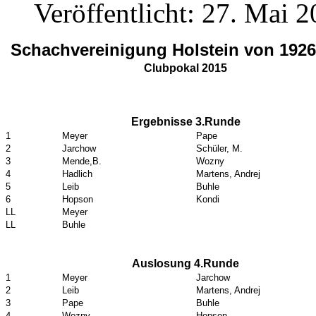
Veröffentlicht: 27. Mai 
Schachvereinigung Holstein von 1926 
Clubpokal 2015
Ergebnisse 3.Runde
1
Meyer
Pape
2
Jarchow
Schüler, M.
3
Mende,B.
Wozny
4
Hadlich
Martens, Andrej
5
Leib
Buhle
6
Hopson
Kondi
LL
Meyer
LL
Buhle
Auslosung 4.Runde
1
Meyer
Jarchow
2
Leib
Martens, Andrej
3
Pape
Buhle
4
Wozny
Hopson