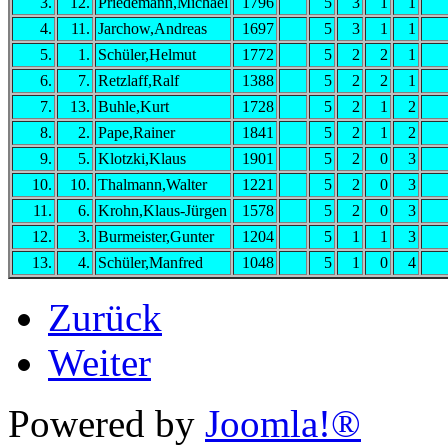
3.
12.
Priedemann,Michael
1796
5
3
1
1
4.
11.
Jarchow,Andreas
1697
5
3
1
1
5.
1.
Schüler,Helmut
1772
5
2
2
1
6.
7.
Retzlaff,Ralf
1388
5
2
2
1
7.
13.
Buhle,Kurt
1728
5
2
1
2
8.
2.
Pape,Rainer
1841
5
2
1
2
9.
5.
Klotzki,Klaus
1901
5
2
0
3
10.
10.
Thalmann,Walter
1221
5
2
0
3
11.
6.
Krohn,Klaus-Jürgen
1578
5
2
0
3
12.
3.
Burmeister,Gunter
1204
5
1
1
3
13.
4.
Schüler,Manfred
1048
5
1
0
4
Zurück
Weiter
Powered by
Joomla!®