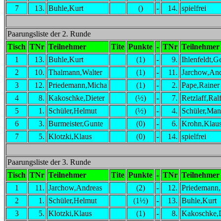
7
13.
Buhle,Kurt
()
-
14.
spielfrei
Paarungsliste der 2. Runde
Tisch
TNr
Teilnehmer
Tite
Punkte
-
TNr
Teilnehmer
1
13.
Buhle,Kurt
(1)
-
9.
Ihlenfeldt,G
2
10.
Thalmann,Walter
(1)
-
11.
Jarchow,And
3
12.
Priedemann,Micha
(1)
-
2.
Pape,Rainer
4
8.
Kakoschke,Dieter
(½)
-
7.
Retzlaff,Ral
5
1.
Schüler,Helmut
(½)
-
4.
Schüler,Man
6
3.
Burmeister,Gunte
(0)
-
6.
Krohn,Klaus
7
5.
Klotzki,Klaus
(0)
-
14.
spielfrei
Paarungsliste der 3. Runde
Tisch
TNr
Teilnehmer
Tite
Punkte
-
TNr
Teilnehmer
1
11.
Jarchow,Andreas
(2)
-
12.
Priedemann
2
1.
Schüler,Helmut
(1½)
-
13.
Buhle,Kurt
3
5.
Klotzki,Klaus
(1)
-
8.
Kakoschke,D