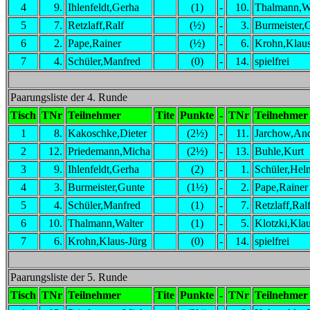
4
9.
Ihlenfeldt,Gerha
(1)
-
10.
Thalmann,Wa
5
7.
Retzlaff,Ralf
(½)
-
3.
Burmeister,
6
2.
Pape,Rainer
(½)
-
6.
Krohn,Klaus
7
4.
Schüler,Manfred
(0)
-
14.
spielfrei
Paarungsliste der 4. Runde
Tisch
TNr
Teilnehmer
Tite
Punkte
-
TNr
Teilnehmer
1
8.
Kakoschke,Dieter
(2½)
-
11.
Jarchow,And
2
12.
Priedemann,Micha
(2½)
-
13.
Buhle,Kurt
3
9.
Ihlenfeldt,Gerha
(2)
-
1.
Schüler,Hel
4
3.
Burmeister,Gunte
(1½)
-
2.
Pape,Rainer
5
4.
Schüler,Manfred
(1)
-
7.
Retzlaff,Ral
6
10.
Thalmann,Walter
(1)
-
5.
Klotzki,Kla
7
6.
Krohn,Klaus-Jürg
(0)
-
14.
spielfrei
Paarungsliste der 5. Runde
Tisch
TNr
Teilnehmer
Tite
Punkte
-
TNr
Teilnehmer