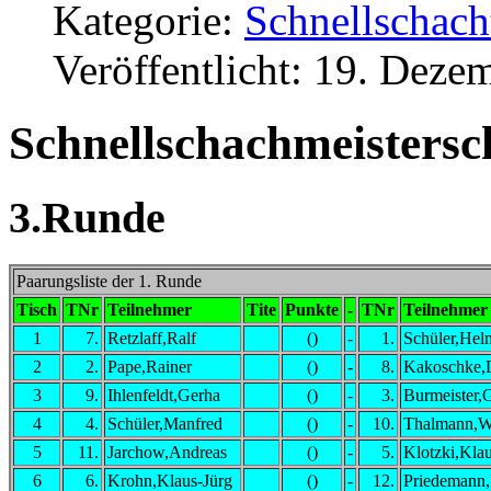
Kategorie:
Schnellschach
Veröffentlicht: 19. Deze
Schnellschachmeistersc
3.Runde
Paarungsliste der 1. Runde
Tisch
TNr
Teilnehmer
Tite
Punkte
-
TNr
Teilnehmer
1
7.
Retzlaff,Ralf
()
-
1.
Schüler,Hel
2
2.
Pape,Rainer
()
-
8.
Kakoschke,D
3
9.
Ihlenfeldt,Gerha
()
-
3.
Burmeister,
4
4.
Schüler,Manfred
()
-
10.
Thalmann,Wa
5
11.
Jarchow,Andreas
()
-
5.
Klotzki,Kla
6
6.
Krohn,Klaus-Jürg
()
-
12.
Priedemann