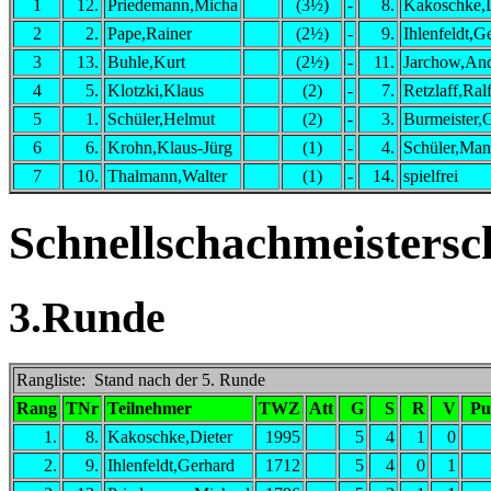
1
12.
Priedemann,Micha
(3½)
-
8.
Kakoschke,D
2
2.
Pape,Rainer
(2½)
-
9.
Ihlenfeldt,G
3
13.
Buhle,Kurt
(2½)
-
11.
Jarchow,And
4
5.
Klotzki,Klaus
(2)
-
7.
Retzlaff,Ral
5
1.
Schüler,Helmut
(2)
-
3.
Burmeister,
6
6.
Krohn,Klaus-Jürg
(1)
-
4.
Schüler,Man
7
10.
Thalmann,Walter
(1)
-
14.
spielfrei
Schnellschachmeistersc
3.Runde
Rangliste: Stand nach der 5. Runde
Rang
TNr
Teilnehmer
TWZ
Att
G
S
R
V
Pu
1.
8.
Kakoschke,Dieter
1995
5
4
1
0
2.
9.
Ihlenfeldt,Gerhard
1712
5
4
0
1