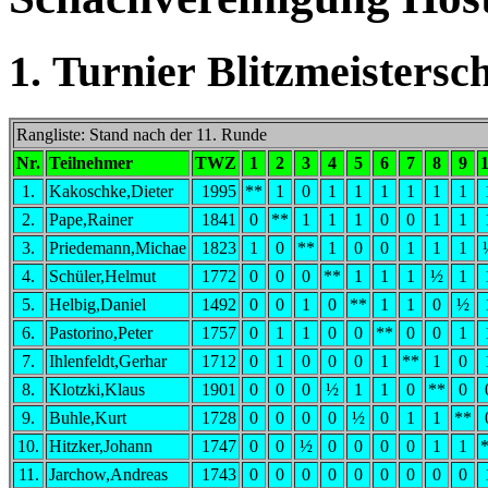
1. Turnier Blitzmeistersc
Rangliste: Stand nach der 11. Runde
Nr.
Teilnehmer
TWZ
1
2
3
4
5
6
7
8
9
1.
Kakoschke,Dieter
1995
**
1
0
1
1
1
1
1
1
2.
Pape,Rainer
1841
0
**
1
1
1
0
0
1
1
3.
Priedemann,Michae
1823
1
0
**
1
0
0
1
1
1
4.
Schüler,Helmut
1772
0
0
0
**
1
1
1
½
1
5.
Helbig,Daniel
1492
0
0
1
0
**
1
1
0
½
6.
Pastorino,Peter
1757
0
1
1
0
0
**
0
0
1
7.
Ihlenfeldt,Gerhar
1712
0
1
0
0
0
1
**
1
0
8.
Klotzki,Klaus
1901
0
0
0
½
1
1
0
**
0
9.
Buhle,Kurt
1728
0
0
0
0
½
0
1
1
**
10.
Hitzker,Johann
1747
0
0
½
0
0
0
0
1
1
11.
Jarchow,Andreas
1743
0
0
0
0
0
0
0
0
0