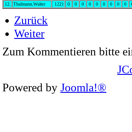
12.
Thalmann,Walter
1221
0
0
0
0
0
0
0
0
0
Zurück
Weiter
Zum Kommentieren bitte e
JC
Powered by
Joomla!®