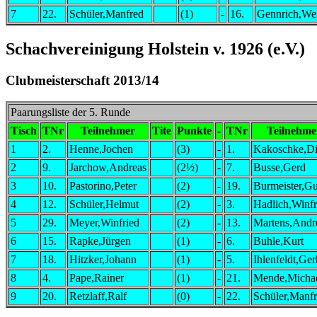
7
22.
Schüler,Manfred
(1)
-
16.
Gennrich,We
Schachvereinigung Holstein v. 1926 (e.V.)
Clubmeisterschaft 2013/14
Paarungsliste der 5. Runde
Tisch
TNr
Teilnehmer
Tite
Punkte
-
TNr
Teilnehme
1
2.
Henne,Jochen
(3)
-
1.
Kakoschke,Di
2
9.
Jarchow,Andreas
(2½)
-
7.
Busse,Gerd
3
10.
Pastorino,Peter
(2)
-
19.
Burmeister,G
4
12.
Schüler,Helmut
(2)
-
3.
Hadlich,Winfr
5
29.
Meyer,Winfried
(2)
-
13.
Martens,Andr
6
15.
Rapke,Jürgen
(1)
-
6.
Buhle,Kurt
7
18.
Hitzker,Johann
(1)
-
5.
Ihlenfeldt,Ge
8
4.
Pape,Rainer
(1)
-
21.
Mende,Micha
9
20.
Retzlaff,Ralf
(0)
-
22.
Schüler,Manf