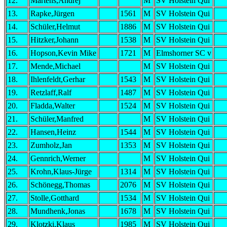
12.
Martens,Andrej
M
SV Holstein Qui
13.
Rapke,Jürgen
1561
M
SV Holstein Qui
14.
Schüler,Helmut
1886
M
SV Holstein Qui
15.
Hitzker,Johann
1538
M
SV Holstein Qui
16.
Hopson,Kevin Mike
1721
M
Elmshorner SC v
17.
Mende,Michael
M
SV Holstein Qui
18.
Ihlenfeldt,Gerhar
1543
M
SV Holstein Qui
19.
Retzlaff,Ralf
1487
M
SV Holstein Qui
20.
Fladda,Walter
1524
M
SV Holstein Qui
21.
Schüler,Manfred
M
SV Holstein Qui
22.
Hansen,Heinz
1544
M
SV Holstein Qui
23.
Zumholz,Jan
1353
M
SV Holstein Qui
24.
Gennrich,Werner
M
SV Holstein Qui
25.
Krohn,Klaus-Jürge
1314
M
SV Holstein Qui
26.
Schönegg,Thomas
2076
M
SV Holstein Qui
27.
Stolle,Gotthard
1534
M
SV Holstein Qui
28.
Mundhenk,Jonas
1678
M
SV Holstein Qui
29.
Klotzki,Klaus
1985
M
SV Holstein Qui