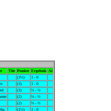
er
Tite
Punkte
Ergebnis
At
(3½)
1 - 0
er
(3)
1 - 0
ed
(3)
½ - ½
unte
(2)
½ - ½
(2)
½ - ½
rha
(1½)
1 - 0