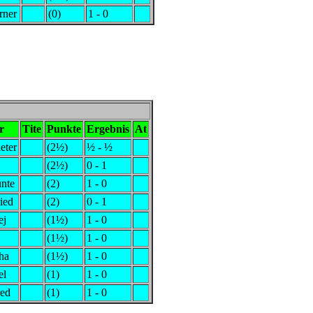
rner
(0)
1 - 0
r
Tite
Punkte
Ergebnis
At
eter
(2½)
½ - ½
(2½)
0 - 1
unte
(2)
1 - 0
ied
(2)
0 - 1
ej
(1½)
1 - 0
(1½)
1 - 0
rha
(1½)
1 - 0
el
(1)
1 - 0
red
(1)
1 - 0