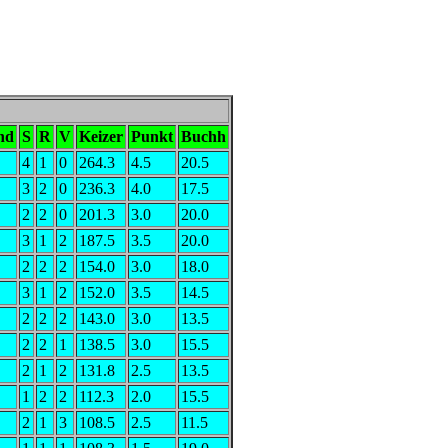
nd
S
R
V
Keizer
Punkt
Buchh
4
1
0
264.3
4.5
20.5
3
2
0
236.3
4.0
17.5
2
2
0
201.3
3.0
20.0
3
1
2
187.5
3.5
20.0
2
2
2
154.0
3.0
18.0
3
1
2
152.0
3.5
14.5
2
2
2
143.0
3.0
13.5
2
2
1
138.5
3.0
15.5
2
1
2
131.8
2.5
13.5
1
2
2
112.3
2.0
15.5
2
1
3
108.5
2.5
11.5