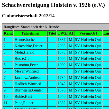
Schachvereinigung Holstein v. 1926 (e.V.)
Clubmeisterschaft 2013/14
Rangliste: Stand nach der 6. Runde
Rang
Teilnehmer
Titel
TWZ
At
Verein/Ort
La
1.
Henne,Jochen
1887
M
SV Holstein Qui
2.
Kakoschke,Dieter
2033
M
SV Holstein Qui
3.
Mohr,Harald
1878
M
SV Holstein Qui
4.
Busse,Gerd
1666
M
SV Holstein Qui
5.
Pastorino,Peter
1909
M
SV Holstein Qui
6.
Meyer,Winfried
SV Holstein Qui
7.
Jarchow,Andreas
1784
M
SV Holstein Qui
8.
Hadlich,Winfried
1942
M
SV Holstein Qui
9.
Burmeister,Gunter
1376
M
SV Holstein Qui
10.
Buhle,Kurt
1646
M
SV Holstein Qui
11.
Pape,Rainer
1832
M
SV Holstein Qui