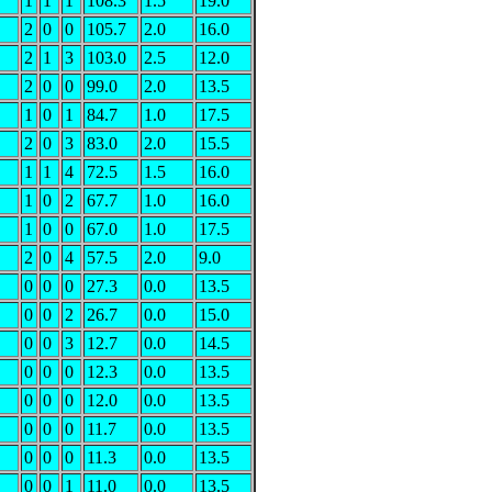
1
1
1
108.3
1.5
19.0
2
0
0
105.7
2.0
16.0
2
1
3
103.0
2.5
12.0
2
0
0
99.0
2.0
13.5
1
0
1
84.7
1.0
17.5
2
0
3
83.0
2.0
15.5
1
1
4
72.5
1.5
16.0
1
0
2
67.7
1.0
16.0
1
0
0
67.0
1.0
17.5
2
0
4
57.5
2.0
9.0
0
0
0
27.3
0.0
13.5
0
0
2
26.7
0.0
15.0
0
0
3
12.7
0.0
14.5
0
0
0
12.3
0.0
13.5
0
0
0
12.0
0.0
13.5
0
0
0
11.7
0.0
13.5
0
0
0
11.3
0.0
13.5
0
0
1
11.0
0.0
13.5