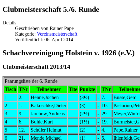
Clubmeisterschaft 5./6. Runde
Details
Geschrieben von
Rainer Pape
Kategorie:
Vereinsmeisterschaft
Veröffentlicht: 06. April 2014
Schachvereinigung Holstein v. 1926 (e.V.)
Clubmeisterschaft 2013/14
Paarungsliste der 6. Runde
Tisch
TNr
Teilnehmer
Tite
Punkte
-
TNr
Teilnehm
1
2.
Henne,Jochen
(3½)
-
7.
Busse,Gerd
2
1.
Kakoschke,Dieter
(3)
-
10.
Pastorino,Pet
3
9.
Jarchow,Andreas
(2½)
-
29.
Meyer,Winfri
4
6.
Buhle,Kurt
(1½)
-
19.
Burmeister,G
5
12.
Schüler,Helmut
(2)
-
4.
Pape,Rainer
6
21.
Mende,Michael
(1)
-
5.
Ihlenfeldt,Ge