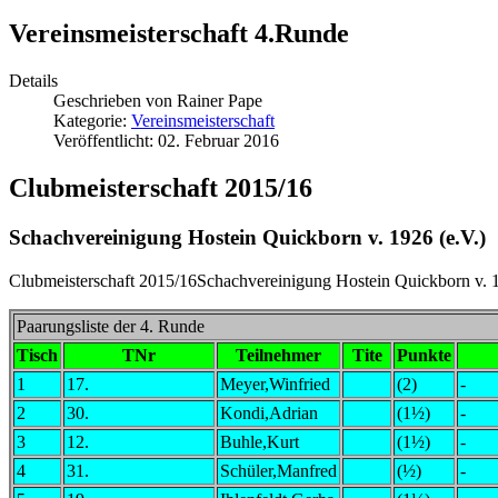
Vereinsmeisterschaft 4.Runde
Details
Geschrieben von
Rainer Pape
Kategorie:
Vereinsmeisterschaft
Veröffentlicht: 02. Februar 2016
Clubmeisterschaft 2015/16
Schachvereinigung Hostein Quickborn v. 1926 (e.V.)
Clubmeisterschaft 2015/16Schachvereinigung Hostein Quickborn v. 1
Paarungsliste der 4. Runde
Tisch
TNr
Teilnehmer
Tite
Punkte
1
17.
Meyer,Winfried
(2)
-
2
30.
Kondi,Adrian
(1½)
-
3
12.
Buhle,Kurt
(1½)
-
4
31.
Schüler,Manfred
(½)
-