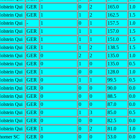
olstein Qui
GER
1
0
2
165.0
1.0
olstein Qui
GER
1
1
2
162.5
1.5
olstein Qui
-
1
0
1
157.5
1.0
olstein Qui
GER
1
1
1
157.0
1.5
olstein Qui
GER
1
1
1
151.0
1.5
olstein Qui
GER
1
1
2
138.5
1.5
olstein Qui
GER
0
2
2
135.0
1.0
olstein Qui
GER
0
1
0
135.0
0.5
olstein Qui
GER
1
0
0
128.0
1.0
olstein Qui
GER
0
1
1
99.5
0.5
olstein Qui
GER
0
0
0
90.0
0.0
olstein Qui
GER
0
0
0
88.5
0.0
olstein Qui
GER
0
0
0
87.0
0.0
olstein Qui
GER
0
1
3
85.0
0.5
olstein Qui
GER
0
0
0
82.5
0.0
olstein Qui
GER
1
0
2
81.0
1.0
horner SC
GER
0
0
0
53.0
0.0