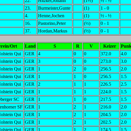
22.
Hitzker,Johann
(1½)
½ - ½
23.
Burmeister,Gunte
(1)
1 - 0
4.
Henne,Jochen
(1)
½ - ½
16.
Pastorino,Peter
(½)
0 - 1
37.
Hordan,Markus
(½)
0 - 1
rein/Ort
Land
S
R
V
Keizer
Punk
olstein Qui
GER
4
0
0
372.0
4.0
olstein Qui
GER
3
0
0
273.0
3.0
olstein Qui
GER
1
2
0
256.5
2.0
olstein Qui
GER
1
1
0
256.5
1.5
olstein Qui
GER
2
1
1
226.5
2.5
olstein Qui
GER
1
1
1
224.0
1.5
eberger SC
GER
1
1
0
217.5
1.5
enhorner SF
GER
1
2
1
216.0
2.0
olstein Qui
GER
1
2
1
204.5
2.0
olstein Qui
GER
1
2
1
202.5
2.0
olstein Qui
GER
1
1
2
174.5
1.5