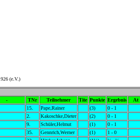
926 (e.V.)
-
TNr
Teilnehmer
Tite
Punkte
Ergebnis
At
15.
Pape,Rainer
(3)
0 - 1
2.
Kakoschke,Dieter
(2)
0 - 1
9.
Schüler,Helmut
(1)
0 - 1
35.
Gennrich,Werner
(1)
1 - 0