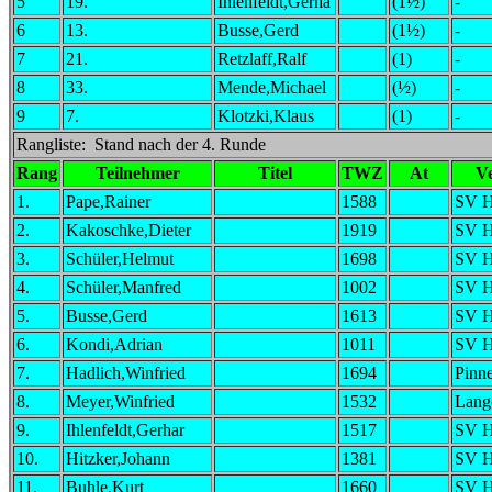
5
19.
Ihlenfeldt,Gerha
(1½)
-
6
13.
Busse,Gerd
(1½)
-
7
21.
Retzlaff,Ralf
(1)
-
8
33.
Mende,Michael
(½)
-
9
7.
Klotzki,Klaus
(1)
-
Rangliste: Stand nach der 4. Runde
Rang
Teilnehmer
Titel
TWZ
At
Ve
1.
Pape,Rainer
1588
SV H
2.
Kakoschke,Dieter
1919
SV H
3.
Schüler,Helmut
1698
SV H
4.
Schüler,Manfred
1002
SV H
5.
Busse,Gerd
1613
SV H
6.
Kondi,Adrian
1011
SV H
7.
Hadlich,Winfried
1694
Pinn
8.
Meyer,Winfried
1532
Lang
9.
Ihlenfeldt,Gerhar
1517
SV H
10.
Hitzker,Johann
1381
SV H
11.
Buhle,Kurt
1660
SV H