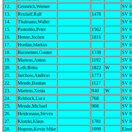
12.
Gennrich,Werner
SV H
13.
Retzlaff,Ralf
1478
SV H
14.
Thalmann,Walter
SV H
15.
Pastorino,Peter
1562
SV H
16.
Henne,Jochen
1816
SV H
17.
Hordan,Markus
SV H
18.
Burmeister,Gunter
1338
SV H
19.
Martens,Anton
1192
SV H
20.
Leib,Britta
1822
W
SV H
21.
Jarchow,Andreas
1773
SV H
22.
Mende,Bastian
1127
SV H
23.
Martens,Xenia
940
W
SV H
24.
Rehbock,Luca
768
SV H
25.
Mende,Michael
908
SV H
26.
Heidemann,Steven
SV H
27.
Klotzki,Klaus
1781
SV H
28.
Hopson,Kevin Mike
1999
Elms