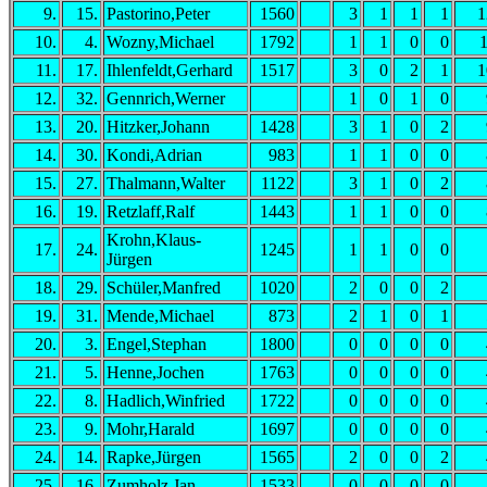
9.
15.
Pastorino,Peter
1560
3
1
1
1
1
10.
4.
Wozny,Michael
1792
1
1
0
0
1
11.
17.
Ihlenfeldt,Gerhard
1517
3
0
2
1
1
12.
32.
Gennrich,Werner
1
0
1
0
13.
20.
Hitzker,Johann
1428
3
1
0
2
14.
30.
Kondi,Adrian
983
1
1
0
0
15.
27.
Thalmann,Walter
1122
3
1
0
2
16.
19.
Retzlaff,Ralf
1443
1
1
0
0
Krohn,Klaus-
17.
24.
1245
1
1
0
0
Jürgen
18.
29.
Schüler,Manfred
1020
2
0
0
2
19.
31.
Mende,Michael
873
2
1
0
1
20.
3.
Engel,Stephan
1800
0
0
0
0
21.
5.
Henne,Jochen
1763
0
0
0
0
22.
8.
Hadlich,Winfried
1722
0
0
0
0
23.
9.
Mohr,Harald
1697
0
0
0
0
24.
14.
Rapke,Jürgen
1565
2
0
0
2
25.
16.
Zumholz,Jan
1533
0
0
0
0