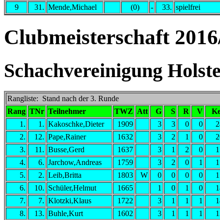
9
31.
Mende,Michael
(0)
-
33.
spielfrei
Clubmeisterschaft 2016
Schachvereinigung Holstei
Rangliste: Stand nach der 3. Runde
Rang
TNr
Teilnehmer
TWZ
Att
G
S
R
V
Ke
1.
1.
Kakoschke,Dieter
1909
3
3
0
0
2
2.
12.
Pape,Rainer
1632
3
2
1
0
2
3.
11.
Busse,Gerd
1637
3
1
2
0
1
4.
6.
Jarchow,Andreas
1759
3
2
0
1
1
5.
2.
Leib,Britta
1803
W
0
0
0
0
1
6.
10.
Schüler,Helmut
1665
1
0
1
0
1
7.
7.
Klotzki,Klaus
1722
3
1
1
1
1
8.
13.
Buhle,Kurt
1602
3
1
1
1
1