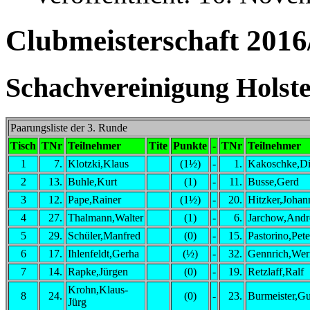
Clubmeisterschaft 2016
Schachvereinigung Holstei
Paarungsliste der 3. Runde
Tisch
TNr
Teilnehmer
Tite
Punkte
-
TNr
Teilnehmer
1
7.
Klotzki,Klaus
(1½)
-
1.
Kakoschke,Di
2
13.
Buhle,Kurt
(1)
-
11.
Busse,Gerd
3
12.
Pape,Rainer
(1½)
-
20.
Hitzker,Johan
4
27.
Thalmann,Walter
(1)
-
6.
Jarchow,Andr
5
29.
Schüler,Manfred
(0)
-
15.
Pastorino,Pete
6
17.
Ihlenfeldt,Gerha
(½)
-
32.
Gennrich,Wer
7
14.
Rapke,Jürgen
(0)
-
19.
Retzlaff,Ralf
Krohn,Klaus-
8
24.
(0)
-
23.
Burmeister,G
Jürg