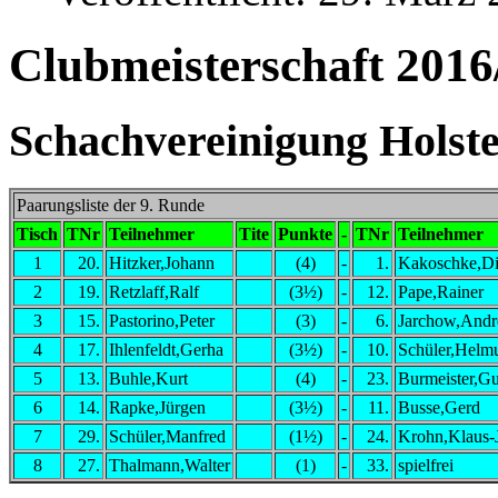
Clubmeisterschaft 2016
Schachvereinigung Holstei
Paarungsliste der 9. Runde
Tisch
TNr
Teilnehmer
Tite
Punkte
-
TNr
Teilnehmer
1
20.
Hitzker,Johann
(4)
-
1.
Kakoschke,Di
2
19.
Retzlaff,Ralf
(3½)
-
12.
Pape,Rainer
3
15.
Pastorino,Peter
(3)
-
6.
Jarchow,Andr
4
17.
Ihlenfeldt,Gerha
(3½)
-
10.
Schüler,Helm
5
13.
Buhle,Kurt
(4)
-
23.
Burmeister,G
6
14.
Rapke,Jürgen
(3½)
-
11.
Busse,Gerd
7
29.
Schüler,Manfred
(1½)
-
24.
Krohn,Klaus-
8
27.
Thalmann,Walter
(1)
-
33.
spielfrei