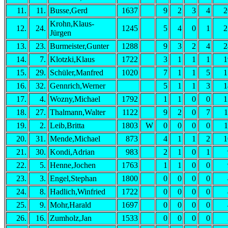
11.
11.
Busse,Gerd
1637
9
2
3
4
2
Krohn,Klaus-
12.
24.
1245
5
4
0
1
2
Jürgen
13.
23.
Burmeister,Gunter
1288
9
3
2
4
2
14.
7.
Klotzki,Klaus
1722
3
1
1
1
1
15.
29.
Schüler,Manfred
1020
7
1
1
5
1
16.
32.
Gennrich,Werner
5
1
1
3
1
17.
4.
Wozny,Michael
1792
1
1
0
0
1
18.
27.
Thalmann,Walter
1122
9
2
0
7
1
19.
2.
Leib,Britta
1803
W
0
0
0
0
1
20.
31.
Mende,Michael
873
4
1
1
2
1
21.
30.
Kondi,Adrian
983
2
1
0
1
22.
5.
Henne,Jochen
1763
1
1
0
0
23.
3.
Engel,Stephan
1800
0
0
0
0
24.
8.
Hadlich,Winfried
1722
0
0
0
0
25.
9.
Mohr,Harald
1697
0
0
0
0
26.
16.
Zumholz,Jan
1533
0
0
0
0