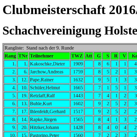
Clubmeisterschaft 2016
Schachvereinigung Holstei
Rangliste: Stand nach der 9. Runde
Rang
TNr
Teilnehmer
TWZ
Att
G
S
R
V
Ke
1.
1.
Kakoschke,Dieter
1909
8
6
1
1
4
2.
6.
Jarchow,Andreas
1759
8
5
2
1
3
3.
12.
Pape,Rainer
1632
9
5
1
3
3
4.
10.
Schüler,Helmut
1665
7
1
5
1
3
5.
19.
Retzlaff,Ralf
1443
7
4
1
2
3
6.
13.
Buhle,Kurt
1602
9
2
5
2
3
7.
17.
Ihlenfeldt,Gerhard
1517
9
2
5
2
2
8.
14.
Rapke,Jürgen
1565
8
4
1
3
2
9.
20.
Hitzker,Johann
1428
8
4
0
4
2
10.
15.
Pastorino,Peter
1560
7
2
2
3
2