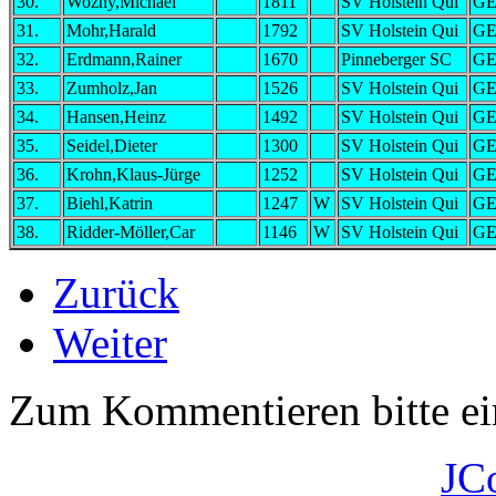
30.
Wozny,Michael
1811
SV Holstein Qui
G
31.
Mohr,Harald
1792
SV Holstein Qui
G
32.
Erdmann,Rainer
1670
Pinneberger SC
G
33.
Zumholz,Jan
1526
SV Holstein Qui
G
34.
Hansen,Heinz
1492
SV Holstein Qui
G
35.
Seidel,Dieter
1300
SV Holstein Qui
G
36.
Krohn,Klaus-Jürge
1252
SV Holstein Qui
G
37.
Biehl,Katrin
1247
W
SV Holstein Qui
G
38.
Ridder-Möller,Car
1146
W
SV Holstein Qui
G
Zurück
Weiter
Zum Kommentieren bitte e
JC