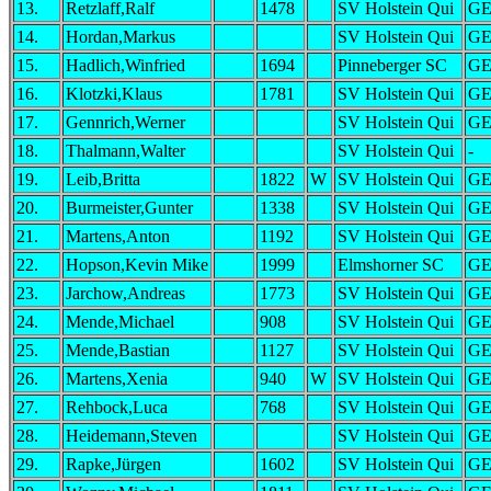
13.
Retzlaff,Ralf
1478
SV Holstein Qui
G
14.
Hordan,Markus
SV Holstein Qui
G
15.
Hadlich,Winfried
1694
Pinneberger SC
G
16.
Klotzki,Klaus
1781
SV Holstein Qui
G
17.
Gennrich,Werner
SV Holstein Qui
G
18.
Thalmann,Walter
SV Holstein Qui
-
19.
Leib,Britta
1822
W
SV Holstein Qui
G
20.
Burmeister,Gunter
1338
SV Holstein Qui
G
21.
Martens,Anton
1192
SV Holstein Qui
G
22.
Hopson,Kevin Mike
1999
Elmshorner SC
G
23.
Jarchow,Andreas
1773
SV Holstein Qui
G
24.
Mende,Michael
908
SV Holstein Qui
G
25.
Mende,Bastian
1127
SV Holstein Qui
G
26.
Martens,Xenia
940
W
SV Holstein Qui
G
27.
Rehbock,Luca
768
SV Holstein Qui
G
28.
Heidemann,Steven
SV Holstein Qui
G
29.
Rapke,Jürgen
1602
SV Holstein Qui
G