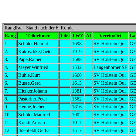
Rangliste: Stand nach der 6. Runde
Rang
Teilnehmer
Titel
TWZ
At
Verein/Ort
La
1.
Schüler,Helmut
1698
SV Holstein Qui
G
2.
Kakoschke,Dieter
1919
SV Holstein Qui
G
3.
Pape,Rainer
1588
SV Holstein Qui
G
4.
Meyer,Winfried
1532
Langenhorner SF
G
5.
Buhle,Kurt
1660
SV Holstein Qui
G
6.
Busse,Gerd
1613
SV Holstein Qui
G
7.
Hitzker,Johann
1381
SV Holstein Qui
G
8.
Pastorino,Peter
1562
SV Holstein Qui
G
9.
Henne,Jochen
1816
SV Holstein Qui
G
10.
Schüler,Manfred
1002
SV Holstein Qui
G
11.
Kondi,Adrian
1011
SV Holstein Qui
G
12.
Ihlenfeldt,Gerhar
1517
SV Holstein Qui
G