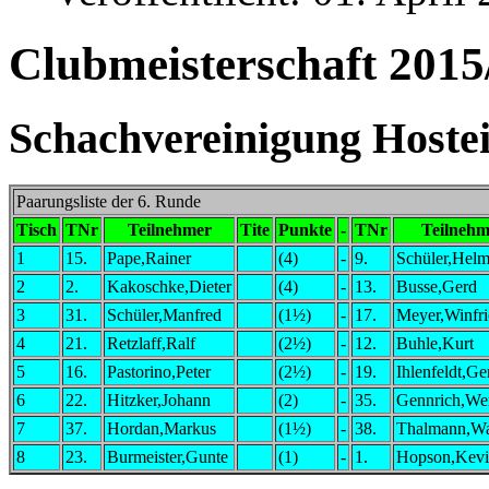
Clubmeisterschaft 2015
Schachvereinigung Hostei
Paarungsliste der 6. Runde
Tisch
TNr
Teilnehmer
Tite
Punkte
-
TNr
Teilnehm
1
15.
Pape,Rainer
(4)
-
9.
Schüler,Helm
2
2.
Kakoschke,Dieter
(4)
-
13.
Busse,Gerd
3
31.
Schüler,Manfred
(1½)
-
17.
Meyer,Winfri
4
21.
Retzlaff,Ralf
(2½)
-
12.
Buhle,Kurt
5
16.
Pastorino,Peter
(2½)
-
19.
Ihlenfeldt,Ge
6
22.
Hitzker,Johann
(2)
-
35.
Gennrich,We
7
37.
Hordan,Markus
(1½)
-
38.
Thalmann,Wa
8
23.
Burmeister,Gunte
(1)
-
1.
Hopson,Kevi