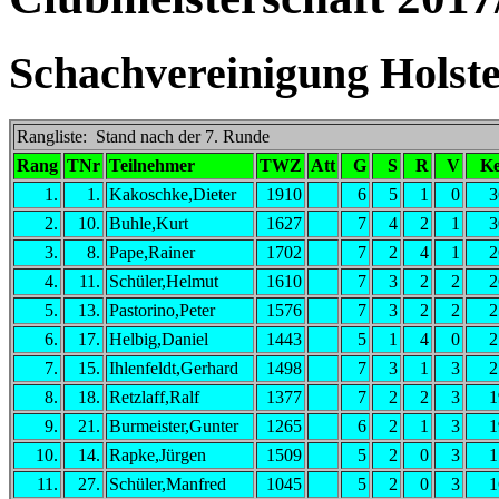
Schachvereinigung Holstei
Rangliste: Stand nach der 7. Runde
Rang
TNr
Teilnehmer
TWZ
Att
G
S
R
V
Ke
1.
1.
Kakoschke,Dieter
1910
6
5
1
0
3
2.
10.
Buhle,Kurt
1627
7
4
2
1
3
3.
8.
Pape,Rainer
1702
7
2
4
1
2
4.
11.
Schüler,Helmut
1610
7
3
2
2
2
5.
13.
Pastorino,Peter
1576
7
3
2
2
2
6.
17.
Helbig,Daniel
1443
5
1
4
0
2
7.
15.
Ihlenfeldt,Gerhard
1498
7
3
1
3
2
8.
18.
Retzlaff,Ralf
1377
7
2
2
3
1
9.
21.
Burmeister,Gunter
1265
6
2
1
3
1
10.
14.
Rapke,Jürgen
1509
5
2
0
3
1
11.
27.
Schüler,Manfred
1045
5
2
0
3
1