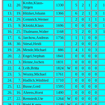
Krohn,Klaus-
12.
20.
1330
5
2
1
2
1
Jürgen
13.
19.
Hitzker,Johann
1366
6
2
1
3
1
14.
29.
Gennrich,Werner
2
0
1
1
1
15.
9.
Klotzki,Klaus
1696
0
0
0
0
1
16.
25.
Thalmann,Walter
1168
5
2
0
3
1
17.
6.
Jarchow,Andreas
1756
1
1
0
0
18.
30.
Sürsal,Heidi
2
0
0
2
19.
28.
Mende,Michael
886
4
1
0
3
20.
2.
Engel,Stephan
1841
0
0
0
0
21.
3.
Henne,Jochen
1831
0
0
0
0
22.
4.
Leib,Britta
1824
W
0
0
0
0
23.
5.
Wozny,Michael
1761
0
0
0
0
24.
7.
Hadlich,Winfried
1710
0
0
0
0
25.
12.
Busse,Gerd
1595
0
0
0
0
26.
16.
Ahrens,Horst
1490
0
0
0
0
27.
22.
Remstedt,Ute
1264
W
0
0
0
0
28.
23.
Biehl,Katrin
1249
W
0
0
0
0