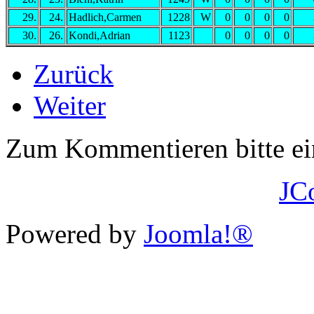
29.
24.
Hadlich,Carmen
1228
W
0
0
0
0
30.
26.
Kondi,Adrian
1123
0
0
0
0
Zurück
Weiter
Zum Kommentieren bitte e
JC
Powered by
Joomla!®