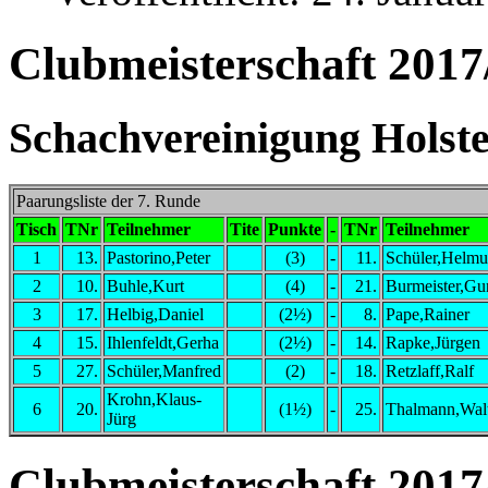
Clubmeisterschaft 2017
Schachvereinigung Holstei
Paarungsliste der 7. Runde
Tisch
TNr
Teilnehmer
Tite
Punkte
-
TNr
Teilnehmer
1
13.
Pastorino,Peter
(3)
-
11.
Schüler,Helmu
2
10.
Buhle,Kurt
(4)
-
21.
Burmeister,Gu
3
17.
Helbig,Daniel
(2½)
-
8.
Pape,Rainer
4
15.
Ihlenfeldt,Gerha
(2½)
-
14.
Rapke,Jürgen
5
27.
Schüler,Manfred
(2)
-
18.
Retzlaff,Ralf
Krohn,Klaus-
6
20.
(1½)
-
25.
Thalmann,Wal
Jürg
Clubmeisterschaft 2017