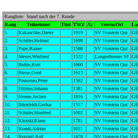
Rangliste: Stand nach der 7. Runde
Rang
Teilnehmer
Titel
TWZ
At
Verein/Ort
La
1.
Kakoschke,Dieter
1919
SV Holstein Qui
G
2.
Schüler,Helmut
1698
SV Holstein Qui
G
3.
Pape,Rainer
1588
SV Holstein Qui
G
4.
Meyer,Winfried
1532
Langenhorner SF
G
5.
Buhle,Kurt
1660
SV Holstein Qui
G
6.
Busse,Gerd
1613
SV Holstein Qui
G
7.
Pastorino,Peter
1562
SV Holstein Qui
G
8.
Hitzker,Johann
1381
SV Holstein Qui
G
9.
Henne,Jochen
1816
SV Holstein Qui
G
10.
Ihlenfeldt,Gerhar
1517
SV Holstein Qui
G
11.
Schüler,Manfred
1002
SV Holstein Qui
G
12.
Klotzki,Klaus
1781
SV Holstein Qui
G
13.
Kondi,Adrian
1011
SV Holstein Qui
G
14.
Retzlaff,Ralf
1478
SV Holstein Qui
G