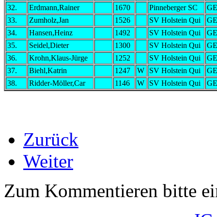
32.
Erdmann,Rainer
1670
Pinneberger SC
G
33.
Zumholz,Jan
1526
SV Holstein Qui
G
34.
Hansen,Heinz
1492
SV Holstein Qui
G
35.
Seidel,Dieter
1300
SV Holstein Qui
G
36.
Krohn,Klaus-Jürge
1252
SV Holstein Qui
G
37.
Biehl,Katrin
1247
W
SV Holstein Qui
G
38.
Ridder-Möller,Car
1146
W
SV Holstein Qui
G
Zurück
Weiter
Zum Kommentieren bitte e