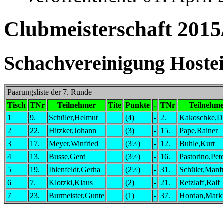
Clubmeisterschaft 2015
Schachvereinigung Hostei
Paarungsliste der 7. Runde
Tisch
TNr
Teilnehmer
Tite
Punkte
-
TNr
Teilnehme
1
9.
Schüler,Helmut
(4)
-
2.
Kakoschke,Di
2
22.
Hitzker,Johann
(3)
-
15.
Pape,Rainer
3
17.
Meyer,Winfried
(3½)
-
12.
Buhle,Kurt
4
13.
Busse,Gerd
(3½)
-
16.
Pastorino,Pet
5
19.
Ihlenfeldt,Gerha
(2½)
-
31.
Schüler,Manf
6
7.
Klotzki,Klaus
(2)
-
21.
Retzlaff,Ralf
7
23.
Burmeister,Gunte
(1)
-
37.
Hordan,Mark