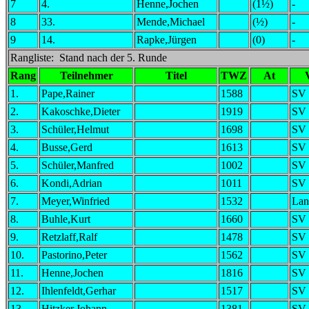
7
4.
Henne,Jochen
(1½)
-
8
33.
Mende,Michael
(½)
-
9
14.
Rapke,Jürgen
(0)
-
Rangliste: Stand nach der 5. Runde
Rang
Teilnehmer
Titel
TWZ
At
1.
Pape,Rainer
1588
SV 
2.
Kakoschke,Dieter
1919
SV 
3.
Schüler,Helmut
1698
SV 
4.
Busse,Gerd
1613
SV 
5.
Schüler,Manfred
1002
SV 
6.
Kondi,Adrian
1011
SV 
7.
Meyer,Winfried
1532
Lan
8.
Buhle,Kurt
1660
SV 
9.
Retzlaff,Ralf
1478
SV 
10.
Pastorino,Peter
1562
SV 
11.
Henne,Jochen
1816
SV 
12.
Ihlenfeldt,Gerhar
1517
SV 
13.
Hitzker,Johann
1381
SV 