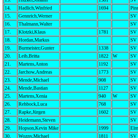
14.
Hadlich,Winfried
1694
Pin
15.
Gennrich,Werner
SV 
16.
Thalmann,Walter
SV 
17.
Klotzki,Klaus
1781
SV 
18.
Hordan,Markus
SV 
19.
Burmeister,Gunter
1338
SV 
20.
Leib,Britta
1822
W
SV 
21.
Martens,Anton
1192
SV 
22.
Jarchow,Andreas
1773
SV 
23.
Mende,Michael
908
SV 
24.
Mende,Bastian
1127
SV 
25.
Martens,Xenia
940
W
SV 
26.
Rehbock,Luca
768
SV 
27.
Rapke,Jürgen
1602
SV 
28.
Heidemann,Steven
SV 
29.
Hopson,Kevin Mike
1999
Elm
30.
Wozny,Michael
1811
SV 