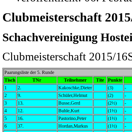
Clubmeisterschaft 2015
Schachvereinigung Hostei
Clubmeisterschaft 2015/16S
Paarungsliste der 5. Runde
Tisch
TNr
Teilnehmer
Tite
Punkte
1
2.
Kakoschke,Dieter
(3)
-
2
9.
Schüler,Helmut
(2)
-
3
13.
Busse,Gerd
(2½)
-
4
12.
Buhle,Kurt
(1½)
-
5
16.
Pastorino,Peter
(1½)
-
6
37.
Hordan,Markus
(1½)
-